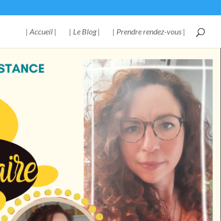
| Accueil |
| Le Blog |
| Prendre rendez-vous |