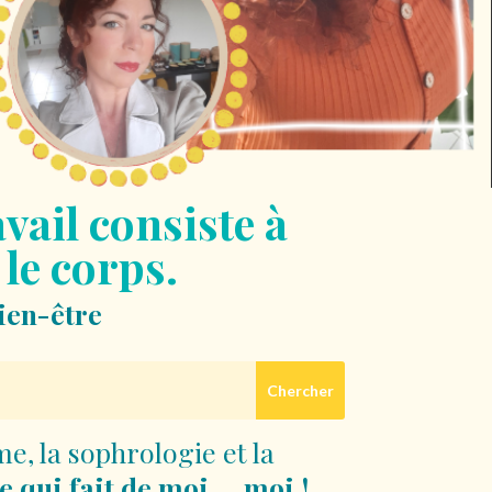
vail consiste à
 le corps.
ien-être
me, la sophrologie et la
ce qui fait de moi … moi !