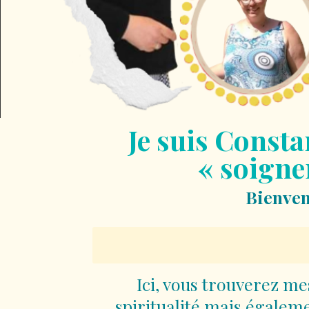
Je suis Consta
« soigner
Bienven
Ici, vous trouverez m
spiritualité mais égalem