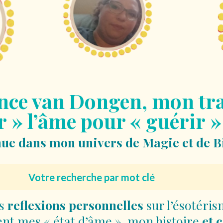
nce van Dongen, mon tra
 » l’âme pour « guérir »
ue dans mon univers de Magie et de B
es
reflexions personnelles
sur l’ésotéris
ent mes « état d’âme », mon histoire
et 