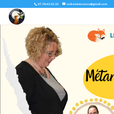
07.78.43.01.32
cvdreminiscence@gmail.com