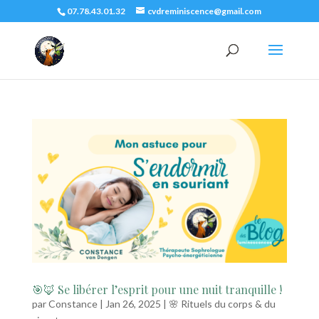
07.78.43.01.32
cvdreminiscence@gmail.com
🎯🦊 Se libérer l’esprit pour une nuit tranquille !
par
Constance
|
Jan 26, 2025
|
🌸 Rituels du corps & du