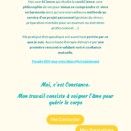
fois une
SCience
qui étudie la
conSCience
, une
philosophie
de vie pour
mieux se comprendre
et
vivre
en harmonie
ainsi qu’une merveilleuse
méthode au
service d’un projet personnel
(gestion du stress,
préparation mentale pour un examen ou entretien
professionnel, …).
Ma pratique thérapeutique est avant tout
portée par ce
que je suis
. Aussi toute thérapie démarre par
une
première rencontre validant notre confiance
mutuelle.
Prendre RDV pour votre bilan offert maintenant
Moi, c’est Constance.
Mon travail consiste à
soigner l’âme pour
guérir le corps
Me Contacter
Mes Prestations