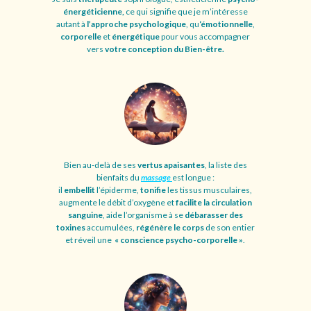
énergéticienne,
ce qui signifie que je m’intéresse
autant à
l’approche psychologique
, qu
‘émotionnelle
,
corporelle
et
énergétique
pour vous accompagner
vers
votre conception du Bien-être.
Bien au-delà de ses
vertus apaisantes
, la liste des
bienfaits du
massage
est longue :
il
embellit
l’épiderme,
tonifie
les tissus musculaires,
augmente le débit d’oxygène et
facilite la circulation
sanguine
, aide l’organisme à se
débarasser des
toxines
accumulées,
régénère le corps
de son entier
et réveil une
« conscience psycho-corporelle »
.