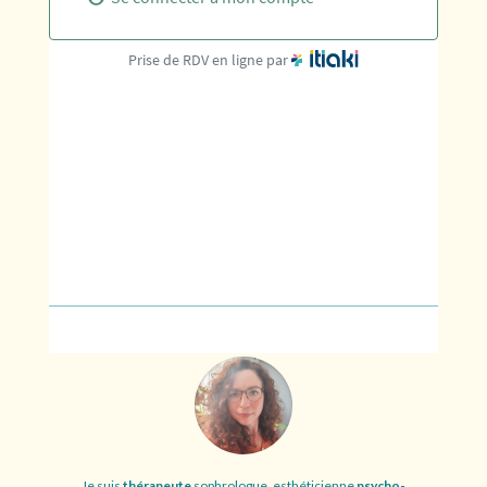
Je suis
thérapeute
sophrologue, esthéticienne
psycho-