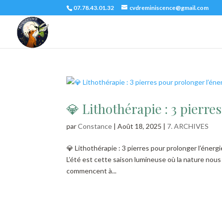
07.78.43.01.32
cvdreminiscence@gmail.com
💎 Lithothérapie : 3 pierres
par
Constance
|
Août 18, 2025
|
7. ARCHIVES
💎 Lithothérapie : 3 pierres pour prolonger l’énergi
L’été est cette saison lumineuse où la nature nous 
commencent à...