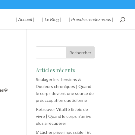
| Accueil |
| Le Blog |
| Prendre rendez-vous |
Articles récents
Soulager les Tensions &
Douleurs chroniques | Quand
ues💎
le corps devient une source de
préoccupation quotidienne
Retrouver Vitalité & Joie de
vivre | Quand le corps n’arrive
plus à récupérer
⁉️ Lâcher prise impossible | Et